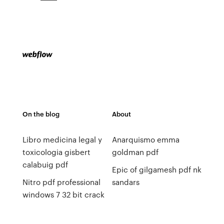
On the blog
About
Libro medicina legal y
Anarquismo emma
toxicologia gisbert
goldman pdf
calabuig pdf
Epic of gilgamesh pdf nk
Nitro pdf professional
sandars
windows 7 32 bit crack