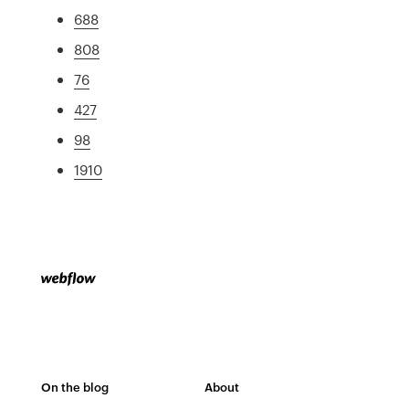
688
808
76
427
98
1910
On the blog
About