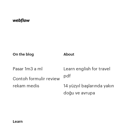
On the blog
About
Pasar 1m3 a ml
Learn english for travel
pdf
Contoh formulir review
rekam medis
14 yüzyıl başlarında yakın
doğu ve avrupa
Learn