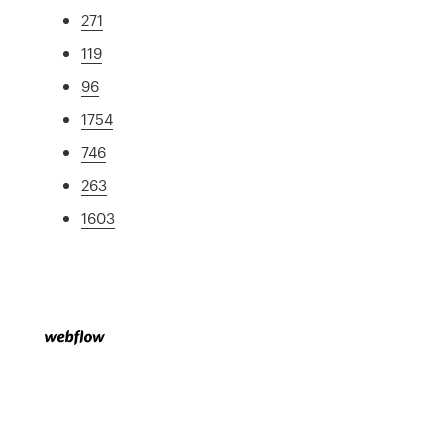
271
119
96
1754
746
263
1603