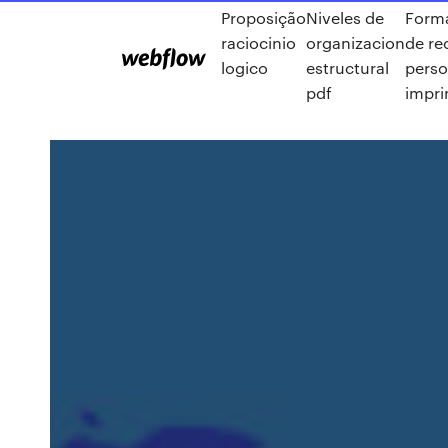
Proposição
Niveles de
Forma
raciocinio
organizacion
de r
logico
estructural
perso
pdf
impri