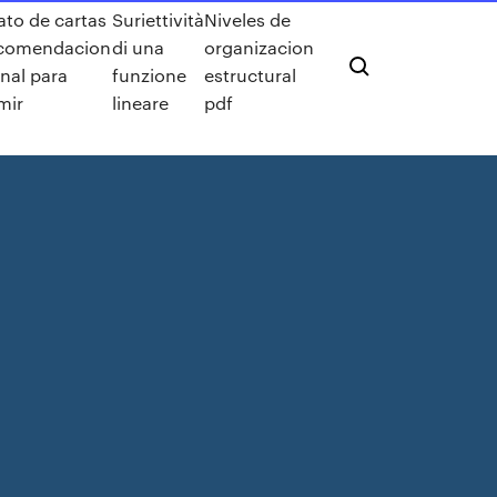
to de cartas
Suriettività
Niveles de
ecomendacion
di una
organizacion
nal para
funzione
estructural
mir
lineare
pdf